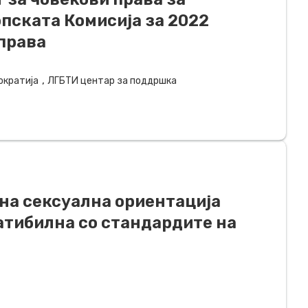
пската Комисија за 2022
 права
,
ократија
ЛГБТИ центар за поддршка
на сексуална ориентација
атибилна со стандардите на