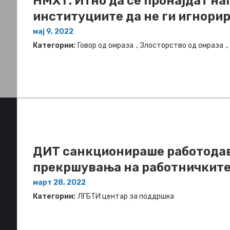
НМХТ: Итно да се пронајдат на
институциите да не ги игнорир
мај 9, 2022
,
,
Категории:
Говор од омраза
Злосторство од омраза
ДИТ санкционираше работодав
прекршувања на работничките
март 28, 2022
Категории:
ЛГБТИ центар за поддршка