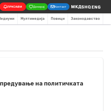
on
ПРИЈАВИ
Донирај
Контакт
Медиуми
Мултимедија
Повици
Законодавство
напредување на политичката