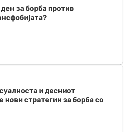
ден за борба против
рансфобијата?
ксуалноста и десниот
е нови стратегии за борба со