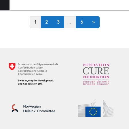
Posts navigation
1
2
3
…
6
»