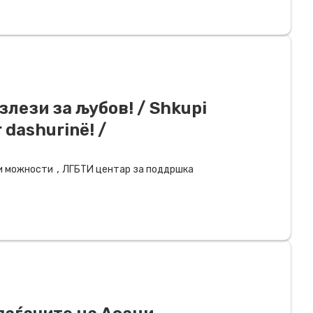
излези за љубов! / Shkupi
r dashurinë! /
,
и можности
ЛГБТИ центар за поддршка