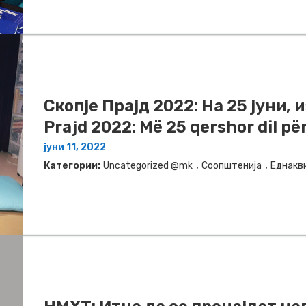
Скопје Прајд 2022: На 25 јуни, 
Prajd 2022: Më 25 qershor dil pë
јуни 11, 2022
,
,
Категории:
Uncategorized @mk
Соопштенија
Еднакв