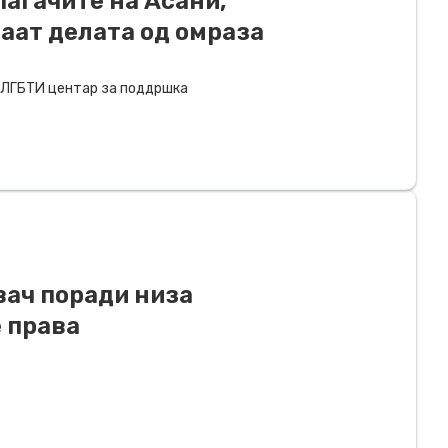
паѓачите на Асани,
аат делата од омраза
ЛГБТИ центар за поддршка
ач поради низа
 права