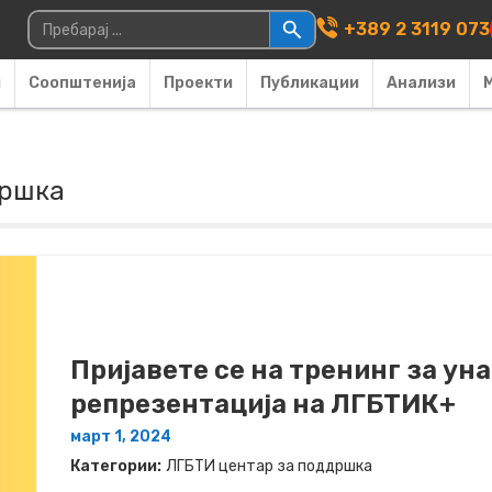
Main Navigati
Пребарувај за:
+389 2 3119 073
и
Соопштенија
Проекти
Публикации
Анализи
дршка
Пријавете се на тренинг за у
репрезентација на ЛГБТИК+
март 1, 2024
Категории:
ЛГБТИ центар за поддршка