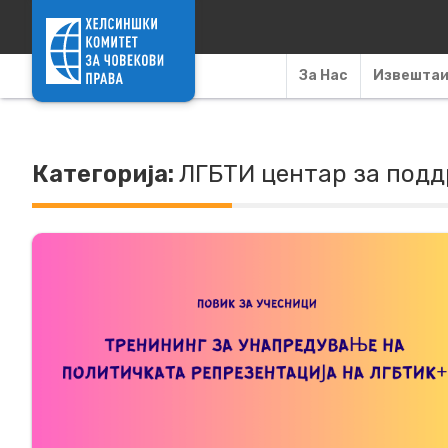
Skip to content
За Нас
Извешта
Категорија:
ЛГБТИ центар за под