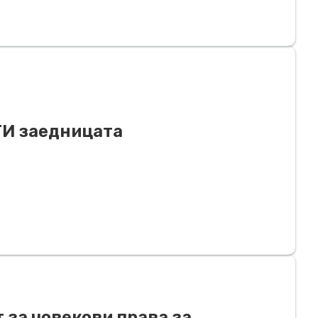
ТИ заедницата
 за човекови права за