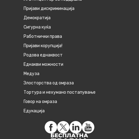
Пријави дискриминација
Демократија
Сигурна куќа
Работнички права
Пријави корупција!
Родова еднаквост
Eднакви можности
Медуза
Злосторства од омраза
Тортура и нехумано постапување
Говор на омраза
Едукација